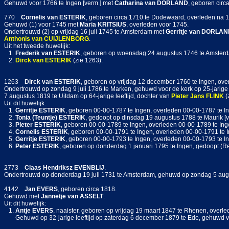
Gehuwd voor 1766 te Ingen [verm.] met
Catharina
van DORLAND
, geboren circ
770
Cornelis
van ESTERIK
, geboren circa 1710 te Dodewaard, overleden na 1
Gehuwd (1) voor 1745 met
Maria
KRITSIUS
, overleden voor 1745.
Ondertrouwd (2) op vrijdag 16 juli 1745 te Amsterdam met
Gerritje
van DORLAN
Anthonis
van CUIJLENBORG
.
Uit het tweede huwelijk:
1.
Frederik
van ESTERIK
, geboren op woensdag 24 augustus 1746 te Amster
2.
Dirck
van ESTERIK
(zie 1263).
1263
Dirck
van ESTERIK
, geboren op vrijdag 12 december 1760 te Ingen, ove
Ondertrouwd op zondag 9 juli 1786 te Marken, gehuwd voor de kerk op 25-jarige 
7 augustus 1819 te Uitdam op 64-jarige leeftijd, dochter van
Pieter Jans
FLINK
(
Uit dit huwelijk:
1.
Gerritje
ESTERIK
, geboren 00-00-1787 te Ingen, overleden 00-00-1787 te I
2.
Tonia (Teuntje)
ESTERIK
, gedoopt op dinsdag 19 augustus 1788 te Maurik [ve
3.
Pieter
ESTERIK
, geboren 00-00-1789 te Ingen, overleden 00-00-1789 te Ing
4.
Cornelis
ESTERIK
, geboren 00-00-1791 te Ingen, overleden 00-00-1791 te 
5.
Gerritje
ESTERIK
, geboren 00-00-1793 te Ingen, overleden 00-00-1793 te I
6.
Peter
ESTERIK
, geboren op donderdag 1 januari 1795 te Ingen, gedoopt (Ref
2773
Claas Hendriksz
EVENBLIJ
.
Ondertrouwd op donderdag 19 juli 1731 te Amsterdam, gehuwd op zondag 5 aug
4142
Jan
EVERS
, geboren circa 1818.
Gehuwd met
Jannetje
van ASSELT
.
Uit dit huwelijk:
1.
Antje
EVERS
, naaister, geboren op vrijdag 19 maart 1847 te Rhenen, overle
Gehuwd op 32-jarige leeftijd op zaterdag 6 december 1879 te Ede, gehuwd 