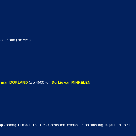
5 jaar oud (zie 569).
rman
DORLAND
(zie 4500) en
Derkje
van MINKELEN
.
) op zondag 11 maart 1810 te Opheusden, overleden op dinsdag 10 januari 1871