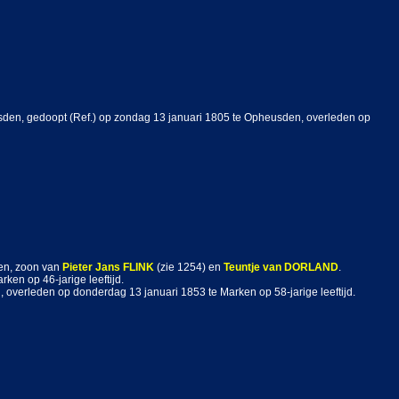
eusden, gedoopt (Ref.) op zondag 13 januari 1805 te Opheusden, overleden op
ken, zoon van
Pieter Jans
FLINK
(zie 1254) en
Teuntje
van DORLAND
.
ken op 46-jarige leeftijd.
, overleden op donderdag 13 januari 1853 te Marken op 58-jarige leeftijd.