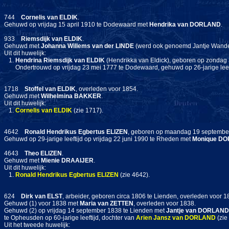
744
Cornelis
van ELDIK
.
Gehuwd op vrijdag 15 april 1910 te Dodewaard met
Hendrika
van DORLAND
.
933
Riemsdijk
van ELDIK
.
Gehuwd met
Johanna Willems
van der LINDE
(werd ook genoemd Jantje Wande
Uit dit huwelijk:
1.
Hendrina Riemsdijk
van ELDIK
(Hendrikka van Eldick), geboren op zondag 
Ondertrouwd op vrijdag 23 mei 1777 te Dodewaard, gehuwd op 26-jarige lee
1718
Stoffel
van ELDIK
, overleden voor 1854.
Gehuwd met
Wilhelmina
BAKKER
.
Uit dit huwelijk:
1.
Cornelis
van ELDIK
(zie 1717).
4642
Ronald Hendrikus Egbertus
ELIZEN
, geboren op maandag 19 september
Gehuwd op 29-jarige leeftijd op vrijdag 22 juni 1990 te Rheden met
Monique
DO
4643
Theo
ELIZEN
.
Gehuwd met
Mienie
DRAAIJER
.
Uit dit huwelijk:
1.
Ronald Hendrikus Egbertus
ELIZEN
(zie 4642).
624
Dirk
van ELST
, arbeider, geboren circa 1806 te Lienden, overleden voor 
Gehuwd (1) voor 1838 met
Maria
van ZETTEN
, overleden voor 1838.
Gehuwd (2) op vrijdag 14 september 1838 te Lienden met
Jantje
van DORLAND
te Opheusden op 60-jarige leeftijd, dochter van
Arien Jansz
van DORLAND
(zie
Uit het tweede huwelijk: