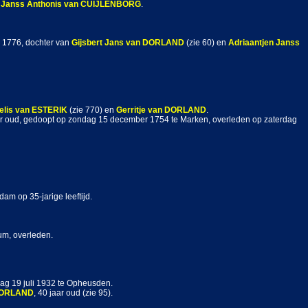
 Janss Anthonis
van CUIJLENBORG
.
a 1776, dochter van
Gijsbert Jans
van DORLAND
(zie 60) en
Adriaantjen Janss
elis
van ESTERIK
(zie 770) en
Gerritje
van DORLAND
.
aar oud, gedoopt op zondag 15 december 1754 te Marken, overleden op zaterdag
am op 35-jarige leeftijd.
um, overleden.
dag 19 juli 1932 te Opheusden.
DORLAND
, 40 jaar oud (zie 95).