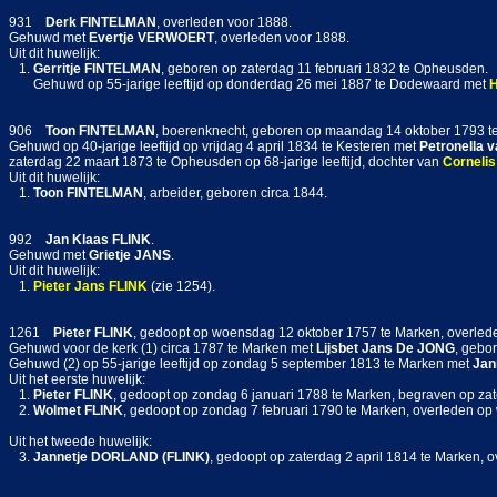
931
Derk
FINTELMAN
, overleden voor 1888.
Gehuwd met
Evertje
VERWOERT
, overleden voor 1888.
Uit dit huwelijk:
1.
Gerritje
FINTELMAN
, geboren op zaterdag 11 februari 1832 te Opheusden.
Gehuwd op 55-jarige leeftijd op donderdag 26 mei 1887 te Dodewaard met
906
Toon
FINTELMAN
, boerenknecht, geboren op maandag 14 oktober 1793 t
Gehuwd op 40-jarige leeftijd op vrijdag 4 april 1834 te Kesteren met
Petronella
v
zaterdag 22 maart 1873 te Opheusden op 68-jarige leeftijd, dochter van
Cornelis
Uit dit huwelijk:
1.
Toon
FINTELMAN
, arbeider, geboren circa 1844.
992
Jan Klaas
FLINK
.
Gehuwd met
Grietje
JANS
.
Uit dit huwelijk:
1.
Pieter Jans
FLINK
(zie 1254).
1261
Pieter
FLINK
, gedoopt op woensdag 12 oktober 1757 te Marken, overlede
Gehuwd voor de kerk (1) circa 1787 te Marken met
Lijsbet Jans
De JONG
, gebo
Gehuwd (2) op 55-jarige leeftijd op zondag 5 september 1813 te Marken met
Jan
Uit het eerste huwelijk:
1.
Pieter
FLINK
, gedoopt op zondag 6 januari 1788 te Marken, begraven op za
2.
Wolmet
FLINK
, gedoopt op zondag 7 februari 1790 te Marken, overleden op w
Uit het tweede huwelijk:
3.
Jannetje
DORLAND (FLINK)
, gedoopt op zaterdag 2 april 1814 te Marken, o