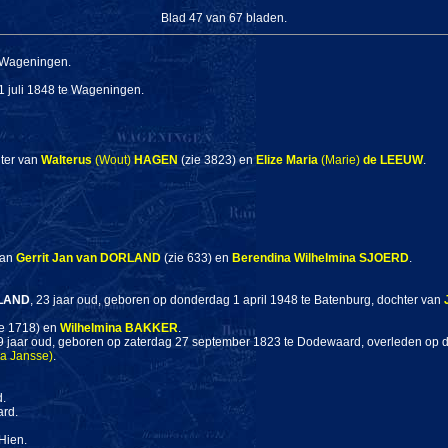
Blad 47 van 67 bladen.
e Wageningen.
1 juli 1848 te Wageningen.
hter van
Walterus
(Wout)
HAGEN
(zie 3823) en
Elize Maria
(Marie)
de LEEUW
.
van
Gerrit Jan
van DORLAND
(zie 633) en
Berendina Wilhelmina
SJOERD
.
LAND
, 23 jaar oud, geboren op donderdag 1 april 1948 te Batenburg, dochter van
e 1718) en
Wilhelmina
BAKKER
.
29 jaar oud, geboren op zaterdag 27 september 1823 te Dodewaard, overleden op do
a Jansse)
.
d.
rd.
Hien.