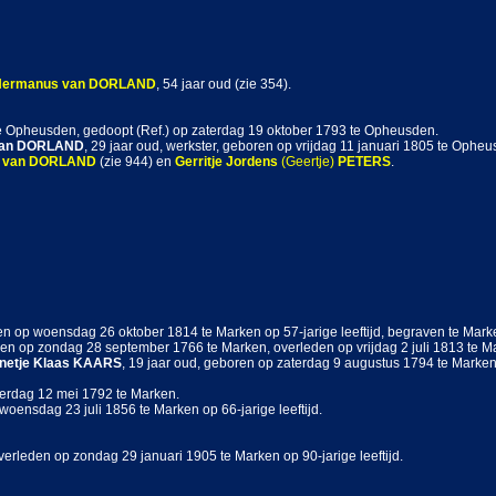
Hermanus
van DORLAND
, 54 jaar oud (zie 354).
e Opheusden, gedoopt (Ref.) op zaterdag 19 oktober 1793 te Opheusden.
an DORLAND
, 29 jaar oud, werkster, geboren op vrijdag 11 januari 1805 te Oph
van DORLAND
(zie 944) en
Gerritje Jordens
(Geertje)
PETERS
.
n op woensdag 26 oktober 1814 te Marken op 57-jarige leeftijd, begraven te Mar
ren op zondag 28 september 1766 te Marken, overleden op vrijdag 2 juli 1813 te Mar
netje Klaas
KAARS
, 19 jaar oud, geboren op zaterdag 9 augustus 1794 te Marken
terdag 12 mei 1792 te Marken.
oensdag 23 juli 1856 te Marken op 66-jarige leeftijd.
verleden op zondag 29 januari 1905 te Marken op 90-jarige leeftijd.