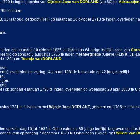
a 1720 te Ingen, dochter van
Gijsbert Jans
van DORLAND
(zie 60) en
Adriaantjen
765 te Ingen.
D
, 31 jaar oud, gedoopt (Ref.) op maandag 16 oktober 1713 te Ingen, overleden n
dam.
rleden op maandag 10 oktober 1825 te Uitdam op 64-jarige leeftijd, zoon van
Corn
leeftijd op zondag 6 augustus 1786 te Ingen met
Mergrietje
(Grietje)
FLINK
, 31 j
zie 1254) en
Teuntje
van DORLAND
.
ngen.
rm.], overleden op vrijdag 14 januari 1831 te Katwoude op 42-jarige leeftijd.
en.
Ingen.
ngen.
.) op zondag 4 januari 1795 te Ingen, overleden op woensdag 28 april 1830 te Uitd
ustus 1731 te Hilversum met
Wijntje Jans
DORLANT
, geboren ca. 1705 te Hilvers
den op zaterdag 16 juli 1932 te Opheusden op 85-jarige leeftijd, begraven op dins
voor de kerk op zondag 7 december 1879 te Opheusden (Geref.) met
Willem
van 