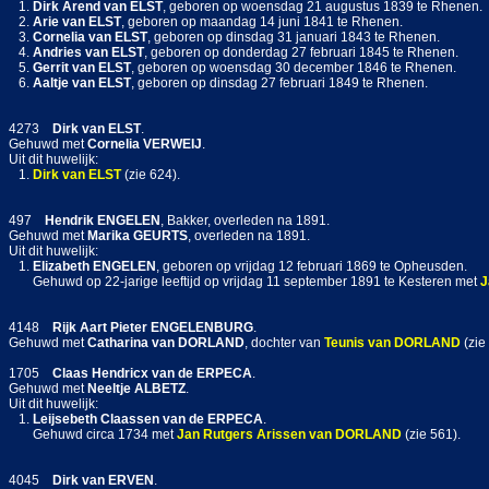
1.
Dirk Arend
van ELST
, geboren op woensdag 21 augustus 1839 te Rhenen.
2.
Arie
van ELST
, geboren op maandag 14 juni 1841 te Rhenen.
3.
Cornelia
van ELST
, geboren op dinsdag 31 januari 1843 te Rhenen.
4.
Andries
van ELST
, geboren op donderdag 27 februari 1845 te Rhenen.
5.
Gerrit
van ELST
, geboren op woensdag 30 december 1846 te Rhenen.
6.
Aaltje
van ELST
, geboren op dinsdag 27 februari 1849 te Rhenen.
4273
Dirk
van ELST
.
Gehuwd met
Cornelia
VERWEIJ
.
Uit dit huwelijk:
1.
Dirk
van ELST
(zie 624).
497
Hendrik
ENGELEN
, Bakker, overleden na 1891.
Gehuwd met
Marika
GEURTS
, overleden na 1891.
Uit dit huwelijk:
1.
Elizabeth
ENGELEN
, geboren op vrijdag 12 februari 1869 te Opheusden.
Gehuwd op 22-jarige leeftijd op vrijdag 11 september 1891 te Kesteren met
J
4148
Rijk Aart Pieter
ENGELENBURG
.
Gehuwd met
Catharina
van DORLAND
, dochter van
Teunis
van DORLAND
(zie
1705
Claas Hendricx
van de ERPECA
.
Gehuwd met
Neeltje
ALBETZ
.
Uit dit huwelijk:
1.
Leijsebeth Claassen
van de ERPECA
.
Gehuwd circa 1734 met
Jan Rutgers Arissen
van DORLAND
(zie 561).
4045
Dirk
van ERVEN
.