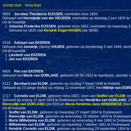
Eerste blad
Vorig blad
3855
Jacobus Theodorus
EIJSSEN
, overleden voor 1850.
Gehuwd met
Hermijntje
van der HEIJDEN
, overleden op dinsdag 2 juni 1835 t
Uit dit huwelijk:
1.
Johanna Frederika
EIJSSEN
, geboren circa 1802, overleden op maandag 3
Gehuwd na 1825 met
Hendrik Engel
HAGEN
(zie 3848).
4216
Adriaan
van EKEREN
.
Gehuwd met
Jannetje
(Janny)
HAGEN
, geboren op donderdag 5 mei 1949, doc
Uit dit huwelijk:
1.
Liesbeth
van EKEREN
.
2.
Jan
van EKEREN
.
4605
Piet
van EKEREN
.
Gehuwd met
Marie
van DORLAND
, geboren 00-00-1922 te Apeldoorn, dochter 
4121
Bernhard
van ELDIK
, geboren op zondag 7 maart 1948 te Andelst.
Gehuwd op 23-jarige leeftijd op vrijdag 12 november 1971 met
Hilletje
van DOR
1717
Cornelis
van ELDIK
, geboren circa 1821, zoon van
Stoffel
van ELDIK
(zi
Gehuwd op vrijdag 15 april 1853 te Dodewaard met
Hendrika
van DORLAND
, 
Riemsdijk
van DORLAND
(zie 616) en
Maria Hendrina Jans
HENDRIKSE
(Mari
Uit dit huwelijk:
1.
Stoffel
van ELDIK
, geboren op maandag 27 maart 1854 te Dodewaard.
2.
Riemsdijk
van ELDIK
, geboren op woensdag 29 oktober 1856 te Dodewaar
3.
Maria Wilhelmina
van ELDIK
, geboren op woensdag 9 mei 1860 te Dodewaa
4.
Wilhelmina
van ELDIK
, geboren op maandag 7 oktober 1861 te Dodewaard.
5.
Hendrik Cornelis
van ELDIK
, geboren op donderdag 29 september 1864 te 