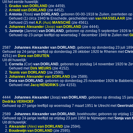
Uit het eerste huwelijk:
1.
Gradus
van DORLAND
(zie 4459).
2.
Arnold
van DORLAND
(zie 4452).
3.
Antonia
(Toos)
van DORLAND
, geboren 00-00-1918 te Zuilen, overleden op
Gehuwd (1) circa 1940 te Enschede, gescheiden van
van HASSELAAR
(zie
Gehuwd (2) met
A.F.
(Aus)
MANSCHE
(zie 4561).
4.
Johannes Alexander
(Joop)
van DORLAND
(zie 4444).
5.
Jannetje
(Jannie)
van DORLAND
, geboren op zondag 5 september 1926 te 
Gehuwd op 23-jarige leeftijd op woensdag 7 december 1949 te Zuilen met
Gi
2587
Johannes Alexander
van DORLAND
, geboren op donderdag 23 juli 18
Gehuwd op 24-jarige leeftijd op donderdag 28 oktober 1920 te Rhenen met
Chri
4251) en
Dora
van DRUTEN
.
Uit dit huwelijk:
1.
Cornelia
(Cor)
van DORLAND
, geboren op zondag 14 november 1920 te Zev
Gehuwd met
Dirk
MEURS
(zie 4152).
2.
Teunis
van DORLAND
(zie 2590).
3.
Johannes Alexander
van DORLAND
(zie 2589).
4.
Dora
van DORLAND
, geboren op donderdag 25 november 1926 te Babberic
Gehuwd met
Jacq
HENDRIKS
(zie 4153).
4444
Johannes Alexander
(Joop)
van DORLAND
, geboren op dinsdag 15 janu
Dedrika
VERHOEF
.
Gehuwd op 27-jarige leeftijd op woensdag 7 maart 1951 te Utrecht met
Geertrui
2589
Johannes Alexander
van DORLAND
, boekhouder, geboren op vrijdag 17
Gehuwd op 24-jarige leeftijd op vrijdag 23 juni 1950 te Nijmegen met
Sonja
van
Uit dit huwelijk:
1.
Alexander
(Alex)
van DORLAND
(zie 2594).
2.
Boudewijn
van DORLAND
(zie 2595).