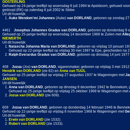
OOSTERLING
.
Gehuwd op 24-jarige leeftijd op woensdag 6 juli 1994 te Apeldoorn, gehuwd voor
gedoopt (RK) op zaterdag 6 juli 2002 te Sibbe.
Uit dit huwelijk:
1.
Auke Wendom'mi Johannes
(Auke)
van DORLAND
, geboren op zondag 27 
4461
Josephus Johannes Gradus
van DORLAND
, geboren op donderdag 9 o
Gehuwd op 25-jarige leeftijd op woensdag 14 december 1966 te Zuilen met
Alle
NIEWERTH
.
Uit dit huwelijk:
1.
Natascha Johanna Maria
van DORLAND
, geboren op vrijdag 10 januari 197
Gehuwd op 22-jarige leeftijd op vrijdag 30 mei 1997 te Epe, gescheiden na
2.
Ralph Everardus Gradus
van DORLAND
, geboren op dinsdag 14 juni 1977 
408
Jozua
(Jos)
van DORLAND
, sigarenmaker, geboren op vrijdag 3 mei 1912
Hendrik
van DORLAND
(zie 62) en
Anna
van TUIJL
.
Gehuwd op 25-jarige leeftijd op vrijdag 27 augustus 1937 te Wageningen met
Ja
JANSEN
.
Uit dit huwelijk:
1.
Anna
van DORLAND
, geboren op dinsdag 8 december 1942 te Bennekom, g
Gehuwd op 25-jarige leeftijd op vrijdag 25 oktober 1968 te Wageningen met
2.
Jozua
van DORLAND
(zie 609).
609
Jozua
van DORLAND
, geboren op donderdag 14 februari 1946 te Benne
Gehuwd op 22-jarige leeftijd op vrijdag 8 november 1968 te Wageningen met
Ger
Uit dit huwelijk:
1.
Erwin
van DORLAND
(zie 1532).
2.
Robert
van DORLAND
(zie 1533).