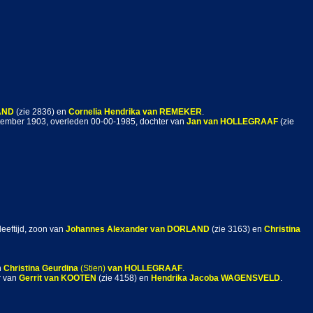
AND
(zie 2836) en
Cornelia Hendrika
van REMEKER
.
eptember 1903, overleden 00-00-1985, dochter van
Jan
van HOLLEGRAAF
(zie
leeftijd, zoon van
Johannes Alexander
van DORLAND
(zie 3163) en
Christina
n
Christina Geurdina
(Stien)
van HOLLEGRAAF
.
r van
Gerrit
van KOOTEN
(zie 4158) en
Hendrika Jacoba
WAGENSVELD
.