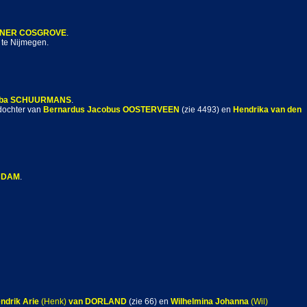
NER COSGROVE
.
 te Nijmegen.
ba
SCHUURMANS
.
 dochter van
Bernardus Jacobus
OOSTERVEEN
(zie 4493) en
Hendrika
van den
 DAM
.
ndrik Arie
(Henk)
van DORLAND
(zie 66) en
Wilhelmina Johanna
(Wil)