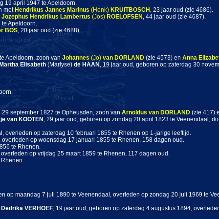
g 19 april 1947 te Apeldoorn.
rn met
Hendrikus Jannes Marinus
(Henk)
KRUITBOSCH
, 23 jaar oud (zie 4686).
t
Jozephus Hendrikus Lambertus
(Jos)
ROELOFSEN
, 44 jaar oud (zie 4687).
 te Apeldoorn.
er
BOS
, 20 jaar oud (zie 4688).
te Apeldoorn, zoon van
Johannes
(Jo)
van DORLAND
(zie 4573) en
Anna Elizabe
Martha Elisabeth
(Marlyse)
de HAAN
, 19 jaar oud, geboren op zaterdag 30 nove
oorn.
g 29 september 1827 te Opheusden, zoon van
Arnoldus
van DORLAND
(zie 417)
tje
van KOOTEN
, 29 jaar oud, geboren op zondag 20 april 1823 te Veenendaal, d
 overleden op zaterdag 10 februari 1855 te Rhenen op 1-jarige leeftijd.
, overleden op woensdag 17 januari 1855 te Rhenen, 158 dagen oud.
1856 te Rhenen.
overleden op vrijdag 25 maart 1859 te Rhenen, 117 dagen oud.
e Rhenen.
en op maandag 7 juli 1890 te Veenendaal, overleden op zondag 20 juli 1969 te Vee
 Dedrika
VERHOEF
, 19 jaar oud, geboren op zaterdag 4 augustus 1894, overleden