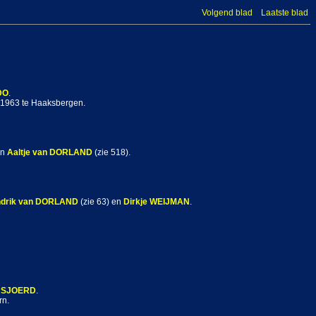
Volgend blad
Laatste blad
DO
.
 1963 te Haaksbergen.
an
Aaltje
van DORLAND
(zie 518).
drik
van DORLAND
(zie 63) en
Dirkje
WEIJMAN
.
SJOERD
.
rn.