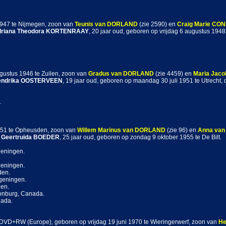
1947 te Nijmegen, zoon van
Teunis
van DORLAND
(zie 2590) en
Craig Marie
CON
riana Theodora
KORTENRAAY
, 20 jaar oud, geboren op vrijdag 6 augustus 1948
ugustus 1946 te Zuilen, zoon van
Gradus
van DORLAND
(zie 4459) en
Maria Jaco
endrika
OOSTERVEEN
, 19 jaar oud, geboren op maandag 30 juli 1951 te Utrecht,
.
1951 te Opheusden, zoon van
Willem Marinus
van DORLAND
(zie 96) en
Anna
van
 Geertruida
BOEDER
, 25 jaar oud, geboren op zondag 9 oktober 1955 te De Bilt.
geningen.
geningen.
den.
geningen.
gen.
sonburg, Canada.
nada.
 DVD+RW (Europe), geboren op vrijdag 19 juni 1970 te Wieringerwerf, zoon van
He