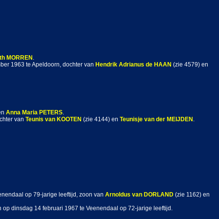
th
MORREN
.
mber 1963 te Apeldoorn, dochter van
Hendrik Adrianus
de HAAN
(zie 4579) en
 en
Anna Maria
PETERS
.
ochter van
Teunis
van KOOTEN
(zie 4144) en
Teunisje
van der MEIJDEN
.
nendaal op 79-jarige leeftijd, zoon van
Arnoldus
van DORLAND
(zie 1162) en
 op dinsdag 14 februari 1967 te Veenendaal op 72-jarige leeftijd.