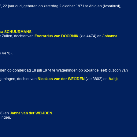
E
, 22 jaar oud, geboren op zaterdag 2 oktober 1971 te Abidjan (Ivoorkust),
ba
SCHUURMANS
.
 Zuilen, dochter van
Everardus
van DOORNIK
(zie 4474) en
Johanna
e 4478).
den op donderdag 18 juli 1974 te Wageningen op 62-jarige leeftijd, zoon van
ageningen, dochter van
Nicolaas
van der WEIJDEN
(zie 3802) en
Aaltje
08) en
Janna
van der WEIJDEN
.
ningen.