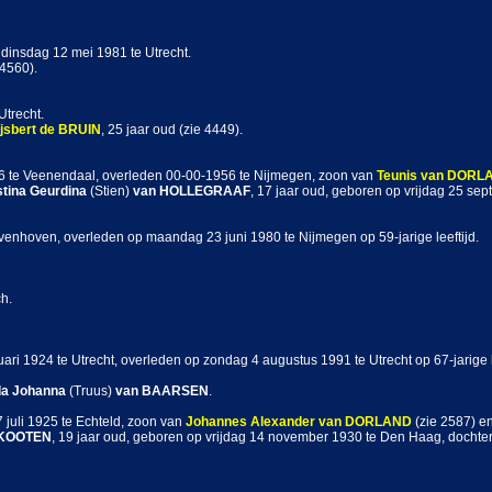
 dinsdag 12 mei 1981 te Utrecht.
 4560).
Utrecht.
jsbert
de BRUIN
, 25 jaar oud (zie 4449).
96 te Veenendaal, overleden 00-00-1956 te Nijmegen, zoon van
Teunis
van DORL
stina Geurdina
(Stien)
van HOLLEGRAAF
, 17 jaar oud, geboren op vrijdag 25 s
enhoven, overleden op maandag 23 juni 1980 te Nijmegen op 59-jarige leeftijd.
h.
ari 1924 te Utrecht, overleden op zondag 4 augustus 1991 te Utrecht op 67-jarige 
da Johanna
(Truus)
van BAARSEN
.
 juli 1925 te Echteld, zoon van
Johannes Alexander
van DORLAND
(zie 2587) e
 KOOTEN
, 19 jaar oud, geboren op vrijdag 14 november 1930 te Den Haag, dochte