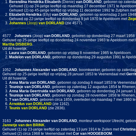
1.
Berendina Hendrika Elisabeth
(Dienie)
van DORLAND
, geboren op zaterda
Gehuwd (1) op 24-jarige leeftijd op maandag 27 december 1971 te Apeldoo
Gehuwd (2) op 45-jarige leeftijd op vrijdag 11 december 1992 te Zutphen me
2.
Elizabeth Hendrika
(Elly)
van DORLAND
, geboren op woensdag 2 juni 1948
Gehuwd op 22-jarige leeftijd op donderdag 9 juli 1970 te Apeldoorn met
Zeg
3.
Johannes
(Joop)
van DORLAND
(zie 4577).
4577
Johannes
(Joop)
van DORLAND
, geboren op donderdag 27 maart 1958 
Gehuwd op 25-jarige leeftijd op donderdag 24 november 1983 te Apeldoorn met
Martha
DISBERG
.
Uit dit huwelijk:
1.
Laura
van DORLAND
, geboren op vrijdag 8 november 1985 te Apeldoorn.
2.
Madelon
van DORLAND
, geboren op donderdag 29 augustus 1991 te Apeld
1052
Johannes Alexander
van DORLAND
, boomkweker, geboren op zaterda
Gehuwd op 25-jarige leeftijd op vrijdag 28 januari 1853 te Veenendaal met
Gerri
Uit dit huwelijk:
1.
Anna Maria
van DORLAND
, geboren op zondag 6 maart 1853 te Veenendaal,
2.
Teunisje
van DORLAND
, geboren op zaterdag 12 augustus 1854 te Rhenen
3.
Anna Maria Geertruida
van DORLAND
, geboren op donderdag 24 januari 
4.
Teunisje
van DORLAND
, geboren op zondag 28 november 1858 te Rhenen, 
5.
?
van DORLAND
, geboren circa 1859, overleden op maandag 7 mei 1860 t
6.
Arnoldus
van DORLAND
(zie 1162).
7.
Teunis
van DORLAND
(zie 2836).
3163
Johannes Alexander
van DORLAND
, monteur werkspoor Utrecht, gebor
Jannetje
van den BRINK
.
Gehuwd (1) op 23-jarige leeftijd op zaterdag 13 juni 1914 te Zuilen met
Christina
Gehuwd (2) circa 1968 te Veenendaal met
Cor
van HOOGEBOOM
.