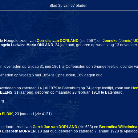
Blad 35 van 67 bladen.
.
.
 te Hengelo, zoon van
Cornelis
van DORLAND
(zie 2567) en
Jenneke
(Jennie)
U
ngela Ludwina Maria
ONLAND
, 24 jaar oud, geboren op woensdag 13 november
n, overleden op vrijdag 31 mei 1861 te Opheusden op 36-jarige leeftijd, dochter v
verleden op vrijdag 5 mei 1854 te Opheusden, 189 dagen oud.
verleden op zaterdag 14 juli 1979 te Batenburg op 74-jarige leeftijd, zoon van
Hen
ELENS
, 31 jaar oud, geboren op maandag 28 februari 1910 te Batenburg.
rg.
n ELDIK
, 23 jaar oud (zie 4121).
Apeldoorn, zoon van
Gerrit Jan
van DORLAND
(zie 633) en
Berendina Wilhelmina
 Elizabeth
MORREN
, 18 jaar oud, geboren op zaterdag 7 januari 1928 te Apeldoo