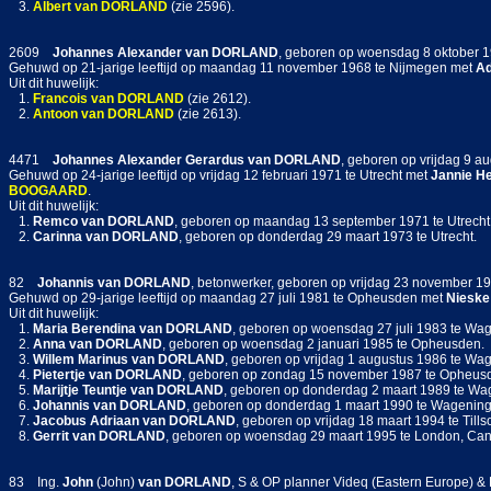
3.
Albert
van DORLAND
(zie 2596).
2609
Johannes Alexander
van DORLAND
, geboren op woensdag 8 oktober 
Gehuwd op 21-jarige leeftijd op maandag 11 november 1968 te Nijmegen met
Ad
Uit dit huwelijk:
1.
Francois
van DORLAND
(zie 2612).
2.
Antoon
van DORLAND
(zie 2613).
4471
Johannes Alexander Gerardus
van DORLAND
, geboren op vrijdag 9 a
Gehuwd op 24-jarige leeftijd op vrijdag 12 februari 1971 te Utrecht met
Jannie H
BOOGAARD
.
Uit dit huwelijk:
1.
Remco
van DORLAND
, geboren op maandag 13 september 1971 te Utrecht
2.
Carinna
van DORLAND
, geboren op donderdag 29 maart 1973 te Utrecht.
82
Johannis
van DORLAND
, betonwerker, geboren op vrijdag 23 november 
Gehuwd op 29-jarige leeftijd op maandag 27 juli 1981 te Opheusden met
Nieske
Uit dit huwelijk:
1.
Maria Berendina
van DORLAND
, geboren op woensdag 27 juli 1983 te Wa
2.
Anna
van DORLAND
, geboren op woensdag 2 januari 1985 te Opheusden.
3.
Willem Marinus
van DORLAND
, geboren op vrijdag 1 augustus 1986 te Wa
4.
Pietertje
van DORLAND
, geboren op zondag 15 november 1987 te Opheus
5.
Marijtje Teuntje
van DORLAND
, geboren op donderdag 2 maart 1989 te Wa
6.
Johannis
van DORLAND
, geboren op donderdag 1 maart 1990 te Wagenin
7.
Jacobus Adriaan
van DORLAND
, geboren op vrijdag 18 maart 1994 te Till
8.
Gerrit
van DORLAND
, geboren op woensdag 29 maart 1995 te London, Ca
83 Ing.
John
(John)
van DORLAND
, S & OP planner Videq (Eastern Europe) &