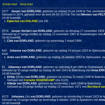
Eerste blad
Vorig blad
1077
Jasper
van DORLAND
, geboren op vrijdag 10 juli 1648 te Tiel, overleden
Gehuwd in 1674, gehuwd voor de kerk 00-00-1674 te Tiel met
Mennes
van PELT
Uit dit huwelijk:
1.
Egbertus
van DOLAND
(zie 29).
2574
Jasper Herbert
van DORLAND
, geboren op dinsdag 17 november 1959
Gehuwd op 27-jarige leeftijd op vrijdag 13 november 1987 te Haaksbergen met
A
Uit dit huwelijk:
1.
Clint
van DORLAND
, geboren op woensdag 2 maart 1994.
443
Johanna
van DORLAND
, geboren op vrijdag 14 januari 1825 te Opheusde
Kind:
1.
Arien
van DORLAND
, geboren op vrijdag 28 oktober 1853 te Opheusden, o
81
Johannes
van DORLAND
, geboren op zaterdag 8 juli 1905 te Dodewaard, o
Gehuwd op 35-jarige leeftijd op vrijdag 30 mei 1941 te Batenburg met
Anna
ERK
Uit dit huwelijk:
1.
Dirkje
(Dicky)
van DORLAND
, geboren op zondag 31 maart 1946 te Batenbu
Gehuwd met
Cornelis
HOGENKAMP
(zie 4120).
2.
Hilletje
van DORLAND
, geboren op donderdag 1 april 1948 te Batenburg.
Gehuwd op 23-jarige leeftijd op vrijdag 12 november 1971 met
Bernhard
va
4573
Johannes
(Jo)
van DORLAND
, geboren op donderdag 8 maart 1923 te 
Gehuwd op 23-jarige leeftijd op woensdag 9 oktober 1946 te Apeldoorn met
Anna
Uit dit huwelijk: