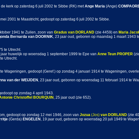
 de kerk op zaterdag 6 juli 2002 te Sibbe (RK) met
Ange Maria
(Ange)
COMPAOR
mei 2001 te Maastricht, gedoopt op zaterdag 6 juli 2002 te Sibbe.
ktober 1941 te Zuilen, zoon van
Gradus
van DORLAND
(zie 4459) en
Maria Jaco
gonda Bernarda
van DOORNIK
, 23 jaar oud, geboren op maandag 1 maart 1943 te
5 te Utrecht.
 2 jaar huwelijk op woensdag 1 september 1999 te Epe van
Anne Teun
PROPER
(zi
te Utrecht.
 te Wageningen, gedoopt (Geref.) op zondag 4 januari 1914 te Wageningen, overle
nna
van der WEIJDEN
, 23 jaar oud, geboren op woensdag 11 februari 1914 te W
edoopt op zondag 4 april 1943.
Antonie Christoffel
BOURQUIN
, 25 jaar oud (zie 652).
kom, gedoopt op zondag 12 mei 1946, zoon van
Jozua
(Jos)
van DORLAND
(zie 4
ritje
(Gerda)
ENGELEN
, 19 jaar oud, geboren op woensdag 20 juli 1949 te Wage