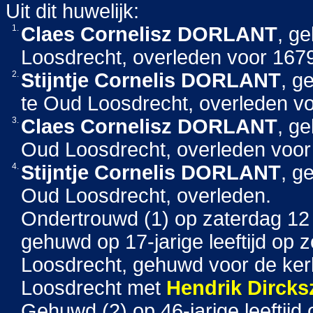
Uit dit huwelijk:
1.
Claes Cornelisz
DORLANT
, g
Loosdrecht, overleden voor 167
2.
Stijntje Cornelis
DORLANT
, g
te Oud Loosdrecht, overleden v
3.
Claes Cornelisz
DORLANT
, g
Oud Loosdrecht, overleden voor
4.
Stijntje Cornelis
DORLANT
, g
Oud Loosdrecht, overleden.
Ondertrouwd (1) op zaterdag 12 
gehuwd op 17-jarige leeftijd op 
Loosdrecht, gehuwd voor de ker
Loosdrecht met
Hendrik Dircks
Gehuwd (2) op 46-jarige leeftij