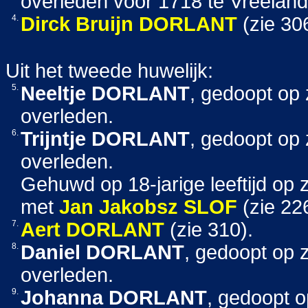
overleden voor 1718 te Vreeland
4.
Dirck Bruijn
DORLANT
(zie 30
Uit het tweede huwelijk:
5.
Neeltje
DORLANT
, gedoopt op
overleden.
6.
Trijntje
DORLANT
, gedoopt op
overleden.
Gehuwd op 18-jarige leeftijd op
met
Jan Jakobsz
SLOF
(zie 22
7.
Aert
DORLANT
(zie 310).
8.
Daniel
DORLANT
, gedoopt op 
overleden.
9.
Johanna
DORLANT
, gedoopt 