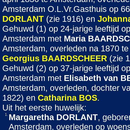
Amsterdam O.L.Vr.Gasthuis op 66-j
DORLANT
(zie 1916) en
Johanna
Gehuwd (1) op 24-jarige leeftijd 
Amsterdam met
Maria
BAARDSC
Amsterdam, overleden na 1870 te
Georgius
BAARDSCHEER
(zie 
Gehuwd (2) op 37-jarige leeftijd
Amsterdam met
Elisabeth
van B
Amsterdam, overleden, dochter v
1822) en
Catharina
BOS
.
Uit het eerste huwelijk:
1.
Margaretha
DORLANT
, gebore
Amsterdam, overleden op woens