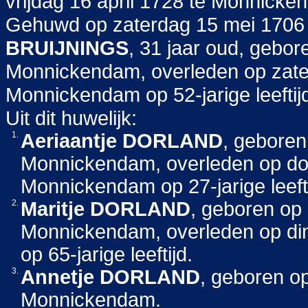
vrijdag 16 april 1728 te Monnicke
Gehuwd op zaterdag 15 mei 170
BRUIJNINGS
, 31 jaar oud, gebo
Monnickendam, overleden op zat
Monnickendam op 52-jarige leeftij
Uit dit huwelijk:
1.
Aeriaantje
DORLAND
, gebore
Monnickendam, overleden op don
Monnickendam op 27-jarige leefti
2.
Maritje
DORLAND
, geboren op 
Monnickendam, overleden op di
op 65-jarige leeftijd.
3.
Annetje
DORLAND
, geboren o
Monnickendam.