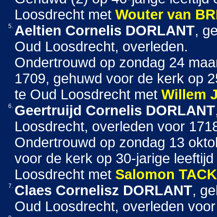
Loosdrecht met
Wouter
van B
5.
Aeltien Cornelis
DORLANT
, g
Oud Loosdrecht, overleden.
Ondertrouwd op zondag 24 maar
1709, gehuwd voor de kerk op 25-
te Oud Loosdrecht met
Willem 
6.
Geertruijd Cornelis
DORLANT
Loosdrecht, overleden voor 171
Ondertrouwd op zondag 13 okto
voor de kerk op 30-jarige leeft
Loosdrecht met
Salomon
TACK
7.
Claes Cornelisz
DORLANT
, g
Oud Loosdrecht, overleden voor