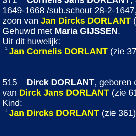
1649-1668 /sub.schout 28-2-1647,
zoon van
Jan Dircks
DORLANT
(
Gehuwd met
Maria
GIJSSEN
.
Uit dit huwelijk:
1.
Jan Cornelis
DORLANT
(zie 37
515
Dirck
DORLANT
, geboren 
van
Dirck Jans
DORLANT
(zie 6
Kind:
1.
Jan Dircks
DORLANT
(zie 361)