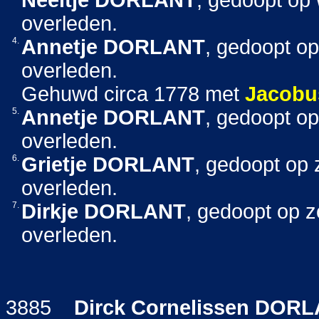
Neeltje
DORLANT
, gedoopt op
overleden.
4.
Annetje
DORLANT
, gedoopt op
overleden.
Gehuwd circa 1778 met
Jacobu
5.
Annetje
DORLANT
, gedoopt op
overleden.
6.
Grietje
DORLANT
, gedoopt op
overleden.
7.
Dirkje
DORLANT
, gedoopt op z
overleden.
3885
Dirck Cornelissen
DORL