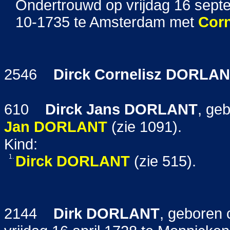
Ondertrouwd op vrijdag 16 sep
10-1735 te Amsterdam met
Corn
2546
Dirck Cornelisz
DORLAN
610
Dirck Jans
DORLANT
, ge
Jan
DORLANT
(zie 1091).
Kind:
1.
Dirck
DORLANT
(zie 515).
2144
Dirk
DORLANT
, geboren