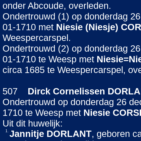
onder Abcoude, overleden.
Ondertrouwd (1) op donderdag 2
01-1710 met
Niesie (Niesje)
COR
Weespercarspel.
Ondertrouwd (2) op donderdag 2
01-1710 te Weesp met
Niesie=Ni
circa 1685 te Weespercarspel, ov
507
Dirck Cornelissen
DORLA
Ondertrouwd op donderdag 26 de
1710 te Weesp met
Niesie
CORS
Uit dit huwelijk:
1.
Jannitje
DORLANT
, geboren c