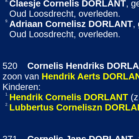
8.
Claesje Cornelis
DORLANT
, g
Oud Loosdrecht, overleden.
9.
Adriaan Cornelisz
DORLANT
,
Oud Loosdrecht, overleden.
520
Cornelis Hendriks
DORLA
zoon van
Hendrik Aerts
DORLA
Kinderen:
1.
Hendrik Cornelis
DORLANT
(z
2.
Lubbertus Corneliszn
DORLA
371
Cornelis Jans
DORLANT
,