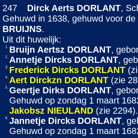
247
Dirck Aerts
DORLANT
, Sc
Gehuwd in 1638, gehuwd voor de 
BRUIJNS
.
Uit dit huwelijk:
1.
Bruijn Aertsz
DORLANT
, gebo
2.
Annetje Dircks
DORLANT
, ge
3.
Frederick Dircks
DORLANT
(zi
4.
Aert Dirckzn
DORLANT
(zie 28
5.
Geertje Dirks
DORLANT
, gebo
Gehuwd op zondag 1 maart 1682
Jakobsz
NIEULAND
(zie 2294).
6.
Jannetje Dircks
DORLANT
, ge
Gehuwd op zondag 1 maart 1682