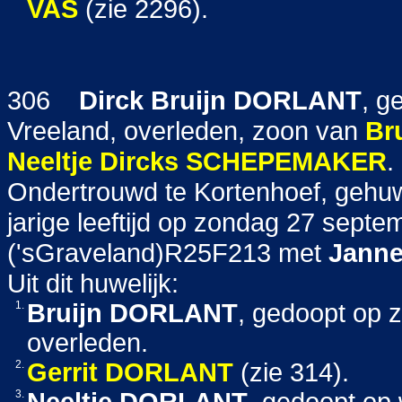
VAS
(zie 2296).
306
Dirck Bruijn
DORLANT
, g
Vreeland, overleden, zoon van
Br
Neeltje Dircks
SCHEPEMAKER
.
Ondertrouwd te Kortenhoef, gehuw
jarige leeftijd op zondag 27 sept
('sGraveland)R25F213 met
Janne
Uit dit huwelijk:
1.
Bruijn
DORLANT
, gedoopt op 
overleden.
2.
Gerrit
DORLANT
(zie 314).
3.