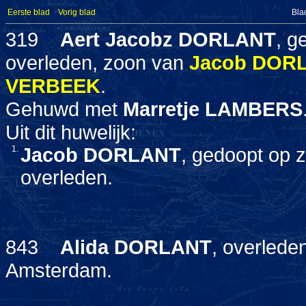
Eerste blad
Vorig blad
Bla
319
Aert Jacobz
DORLANT
, g
overleden, zoon van
Jacob
DOR
VERBEEK
.
Gehuwd met
Marretje
LAMBERS
Uit dit huwelijk:
1.
Jacob
DORLANT
, gedoopt op 
overleden.
843
Alida
DORLANT
, overlede
Amsterdam.