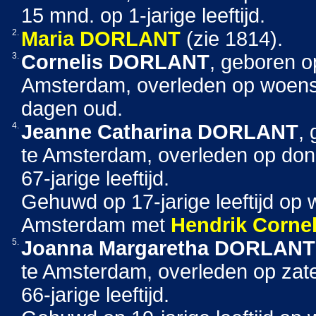
15 mnd. op 1-jarige leeftijd.
2.
Maria
DORLANT
(zie 1814).
3.
Cornelis
DORLANT
, geboren 
Amsterdam, overleden op woens
dagen oud.
4.
Jeanne Catharina
DORLANT
,
te Amsterdam, overleden op do
67-jarige leeftijd.
Gehuwd op 17-jarige leeftijd op
Amsterdam met
Hendrik Cornel
5.
Joanna Margaretha
DORLANT
te Amsterdam, overleden op zat
66-jarige leeftijd.