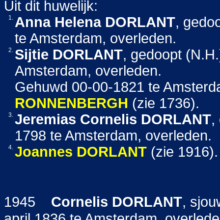
Uit dit huwelijk:
1.
Anna Helena
DORLANT
, gedo
te Amsterdam, overleden.
2.
Sijtie
DORLANT
, gedoopt (N.H.
Amsterdam, overleden.
Gehuwd 00-00-1821 te Amster
RONNENBERGH
(zie 1736).
3.
Jeremias Cornelis
DORLANT
,
1798 te Amsterdam, overleden.
4.
Joannes
DORLANT
(zie 1916).
1945
Cornelis
DORLANT
, sjo
april 1836 te Amsterdam, overled