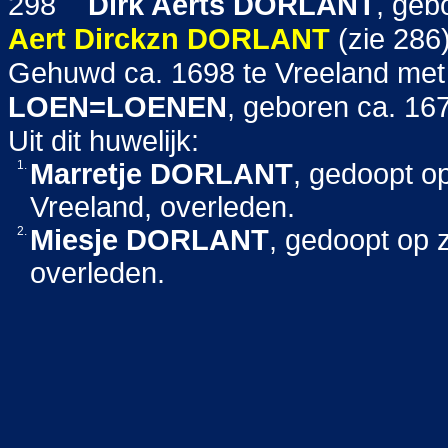
298
Dirk Aerts
DORLANT
, geb
Aert Dirckzn
DORLANT
(zie 286
Gehuwd ca. 1698 te Vreeland me
LOEN=LOENEN
, geboren ca. 16
Uit dit huwelijk:
1.
Marretje
DORLANT
, gedoopt o
Vreeland, overleden.
2.
Miesje
DORLANT
, gedoopt op 
overleden.