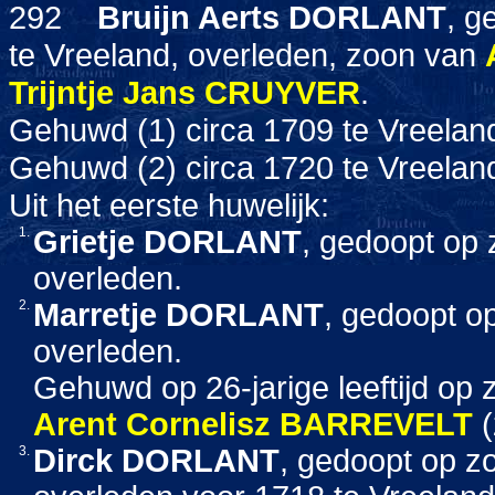
292
Bruijn Aerts
DORLANT
, g
te Vreeland, overleden, zoon van
Trijntje Jans
CRUYVER
.
Gehuwd (1) circa 1709 te Vreela
Gehuwd (2) circa 1720 te Vreela
Uit het eerste huwelijk:
1.
Grietje
DORLANT
, gedoopt op 
overleden.
2.
Marretje
DORLANT
, gedoopt o
overleden.
Gehuwd op 26-jarige leeftijd op
Arent Cornelisz
BARREVELT
(
3.
Dirck
DORLANT
, gedoopt op z