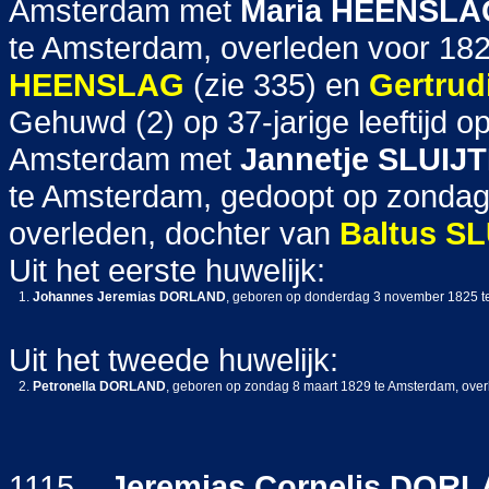
Amsterdam met
Maria
HEENSLA
te Amsterdam, overleden voor 18
HEENSLAG
(zie 335) en
Gertrud
Gehuwd (2) op 37-jarige leeftijd 
Amsterdam met
Jannetje
SLUIJ
te Amsterdam, gedoopt op zondag
overleden, dochter van
Baltus
SL
Uit het eerste huwelijk:
1.
Johannes Jeremias
DORLAND
, geboren op donderdag 3 november 1825 te
Uit het tweede huwelijk:
2.
Petronella
DORLAND
, geboren op zondag 8 maart 1829 te Amsterdam, over
1115
Jeremias Cornelis
DORL