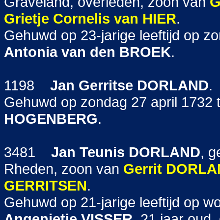
Graveland, overleden, zoon van
G
Grietje Cornelis
van HIER
.
Gehuwd op 23-jarige leeftijd op z
Antonia
van den BROEK
.
1198
Jan Gerritse
DORLAND
.
Gehuwd op zondag 27 april 1732 
HOGENBERG
.
3481
Jan Teunis
DORLAND
, 
Rheden, zoon van
Gerrit
DORLA
GERRITSEN
.
Gehuwd op 21-jarige leeftijd op w
Angenietje
VISSER
, 21 jaar oud