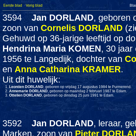
Eerste blad
Vorig blad
Bla
3594
Jan
DORLAND
, geboren
zoon van
Cornelis
DORLAND
(zi
Gehuwd op 36-jarige leeftijd op do
Hendrina Maria
KOMEN
, 30 jaa
1956 te Langedijk, dochter van
Co
en
Anna Catharina
KRAMER
.
Uit dit huwelijk:
1.
Leontien
DORLAND
, geboren op vrijdag 17 augustus 1984 te Purmerend.
2.
Annemarie
DORLAND
, geboren op maandag 2 februari 1987 te Edam.
3.
Ottelien
DORLAND
, geboren op dinsdag 25 juni 1991 te Edam.
3592
Jan
DORLAND
, leraar, 
Marken, zoon van
Pieter
DORLA