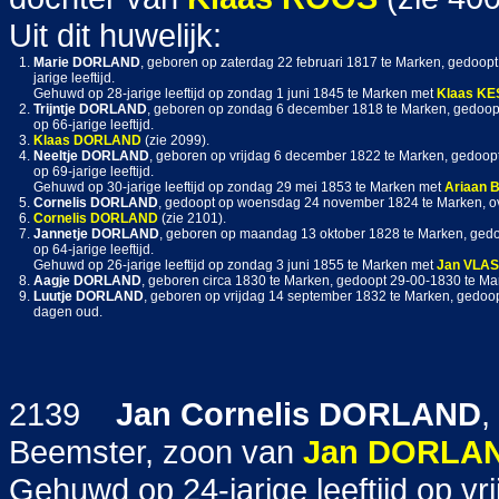
Uit dit huwelijk:
1.
Marie
DORLAND
, geboren op zaterdag 22 februari 1817 te Marken, gedoop
jarige leeftijd.
Gehuwd op 28-jarige leeftijd op zondag 1 juni 1845 te Marken met
Klaas
KE
2.
Trijntje
DORLAND
, geboren op zondag 6 december 1818 te Marken, gedoo
op 66-jarige leeftijd.
3.
Klaas
DORLAND
(zie 2099).
4.
Neeltje
DORLAND
, geboren op vrijdag 6 december 1822 te Marken, gedoo
op 69-jarige leeftijd.
Gehuwd op 30-jarige leeftijd op zondag 29 mei 1853 te Marken met
Ariaan
5.
Cornelis
DORLAND
, gedoopt op woensdag 24 november 1824 te Marken, ov
6.
Cornelis
DORLAND
(zie 2101).
7.
Jannetje
DORLAND
, geboren op maandag 13 oktober 1828 te Marken, ged
op 64-jarige leeftijd.
Gehuwd op 26-jarige leeftijd op zondag 3 juni 1855 te Marken met
Jan
VLA
8.
Aagje
DORLAND
, geboren circa 1830 te Marken, gedoopt 29-00-1830 te 
9.
Luutje
DORLAND
, geboren op vrijdag 14 september 1832 te Marken, gedoo
dagen oud.
2139
Jan Cornelis
DORLAND
,
Beemster, zoon van
Jan
DORLA
Gehuwd op 24-jarige leeftijd op v