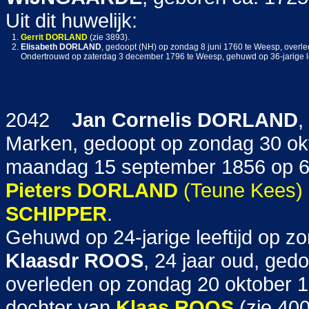
Uit dit huwelijk:
1.
Gerrit
DORLAND
(zie 3893).
2.
Elisabeth
DORLAND
, gedoopt (NH) op zondag 8 juni 1760 te Weesp, overl
Ondertrouwd op zaterdag 3 december 1796 te Weesp, gehuwd op 36-jarige 
2042
Jan Cornelis
DORLAND
,
Marken, gedoopt op zondag 30 ok
maandag 15 september 1856 op 64-
Pieters
DORLAND
(Teune Kees)
SCHIPPER
.
Gehuwd op 24-jarige leeftijd op 
Klaasdr
ROOS
, 24 jaar oud, ged
overleden op zondag 20 oktober 18
dochter van
Klaas
ROOS
(zie 40