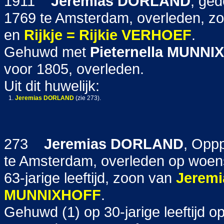
1911
Jeremias
DORLAND
, ge
1769 te Amsterdam, overleden, z
en
Rijkje = Rijkie
VERHOEF
.
Gehuwd met
Pieternella
MUNNI
voor 1805, overleden.
Uit dit huwelijk:
1.
Jeremias
DORLAND
(zie 273).
273
Jeremias
DORLAND
, Oppp
te Amsterdam, overleden op woe
63-jarige leeftijd, zoon van
Jeremi
MUNNIXHOFF
.
Gehuwd (1) op 30-jarige leeftijd 