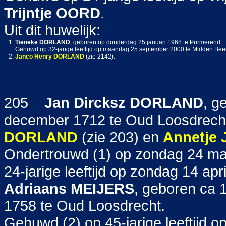
Trijntje
OORD
.
Uit dit huwelijk:
1.
Tieneke
DORLAND
, geboren op donderdag 25 januari 1968 te Purmerend.
Gehuwd op 32-jarige leeftijd op maandag 25 september 2000 te Midden Be
2.
Janco Henry
DORLAND
(zie 2142).
205
Jan Dircksz
DORLAND
, g
december 1712 te Oud Loosdrecht
DORLAND
(zie 203) en
Annetje 
Ondertrouwd (1) op zondag 24 ma
24-jarige leeftijd op zondag 14 a
Adriaans
MEIJERS
, geboren ca 
1758 te Oud Loosdrecht.
Gehuwd (2) op 45-jarige leeftijd 