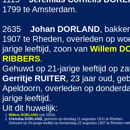
1799 te Amsterdam.
2635
Johan
DORLAND
, bakke
1907 te Rheden, overleden op woe
jarige leeftijd, zoon van
Willem
D
RIBBERS
.
Gehuwd op 21-jarige leeftijd op z
Gerritje
RUITER
, 23 jaar oud, g
Apeldoorn, overleden op donderd
jarige leeftijd.
Uit dit huwelijk:
1.
Willem
DORLAND
(zie 2656).
2.
Christina
DORLAND
, geboren op dinsdag 11 augustus 1931 te Rheden.
Gehuwd op 26-jarige leeftijd op donderdag 22 augustus 1957 te Rheden me