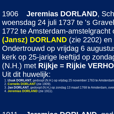
1906
Jeremias
DORLAND
, Sc
woensdag 24 juli 1737 te 's Grav
1772 te Amsterdam-amstelgracht op
(Jansz)
DORLAND
(zie 2202) en
Ondertrouwd op vrijdag 6 august
kerk op 25-jarige leeftijd op zon
(N.H.) met
Rijkje = Rijkie
VERHO
Uit dit huwelijk:
1.
IJsak
DORLANT
, gedoopt (N.H.) op vrijdag 25 november 1763 te Amsterdam
2.
Cornelis
DORLANT
(zie 1909).
3.
Jan
DORLANT
, gedoopt (N.H,) op zondag 13 maart 1768 te Amsterdam, over
4.
Jeremias
DORLAND
(zie 1911).