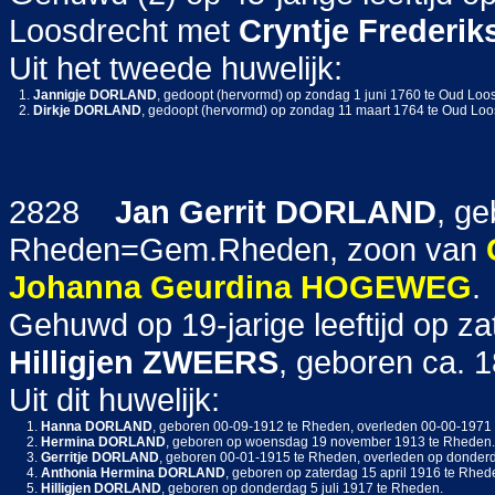
Loosdrecht met
Cryntje Frederik
Uit het tweede huwelijk:
1.
Jannigje
DORLAND
, gedoopt (hervormd) op zondag 1 juni 1760 te Oud Loos
2.
Dirkje
DORLAND
, gedoopt (hervormd) op zondag 11 maart 1764 te Oud Loo
2828
Jan Gerrit
DORLAND
, ge
Rheden=Gem.Rheden, zoon van
Johanna Geurdina
HOGEWEG
.
Gehuwd op 19-jarige leeftijd op 
Hilligjen
ZWEERS
, geboren ca. 
Uit dit huwelijk:
1.
Hanna
DORLAND
, geboren 00-09-1912 te Rheden, overleden 00-00-1971
2.
Hermina
DORLAND
, geboren op woensdag 19 november 1913 te Rheden.
3.
Gerritje
DORLAND
, geboren 00-01-1915 te Rheden, overleden op donderd
4.
Anthonia Hermina
DORLAND
, geboren op zaterdag 15 april 1916 te Rhe
5.
Hilligjen
DORLAND
, geboren op donderdag 5 juli 1917 te Rheden.