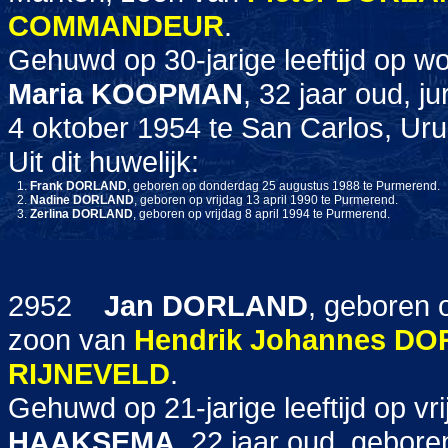
COMMANDEUR
.
Gehuwd op 30-jarige leeftijd op w
Maria
KOOPMAN
, 32 jaar oud, 
4 oktober 1954 te San Carlos, Ur
Uit dit huwelijk:
1.
Frank
DORLAND
, geboren op donderdag 25 augustus 1988 te Purmerend.
2.
Nadine
DORLAND
, geboren op vrijdag 13 april 1990 te Purmerend.
3.
Zerlina
DORLAND
, geboren op vrijdag 8 april 1994 te Purmerend.
2952
Jan
DORLAND
, geboren 
zoon van
Hendrik Johannes
DO
RIJNEVELD
.
Gehuwd op 21-jarige leeftijd op vr
HAAKSEMA
, 22 jaar oud, gebor